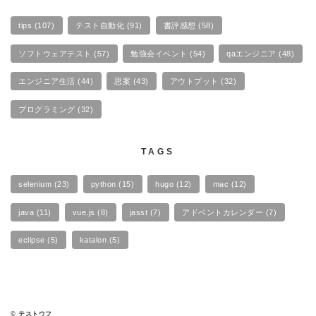
tips
(107)
テスト自動化
(91)
書評感想
(58)
ソフトウェアテスト
(57)
勉強会イベント
(54)
qaエンジニア
(48)
エンジニア生活
(44)
思案
(43)
アウトプット
(32)
プログラミング
(32)
TAGS
selenium
(23)
python
(15)
hugo
(12)
mac
(12)
java
(11)
vue.js
(8)
jasst
(7)
アドベントカレンダー
(7)
eclipse
(5)
katalon
(5)
© テストウフ