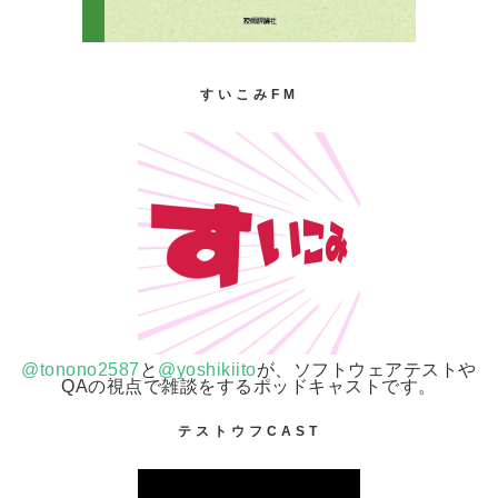
すいこみFM
@tonono2587
と
@yoshikiito
が、ソフトウェアテストや
QAの視点で雑談をするポッドキャストです。
テストウフCAST