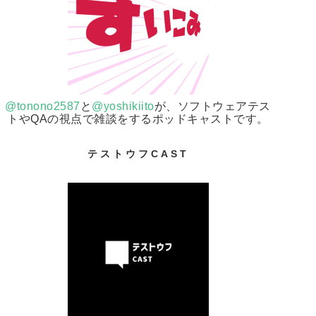
@tonono2587
と
@yoshikiito
が、ソフトウェアテス
トやQAの視点で雑談をするポッドキャストです。
テストウフCAST