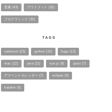
思案
(43)
アウトプット
(32)
プログラミング
(32)
TAGS
selenium
(23)
python
(15)
hugo
(12)
mac
(12)
java
(11)
vue.js
(8)
jasst
(7)
アドベントカレンダー
(7)
eclipse
(5)
katalon
(5)