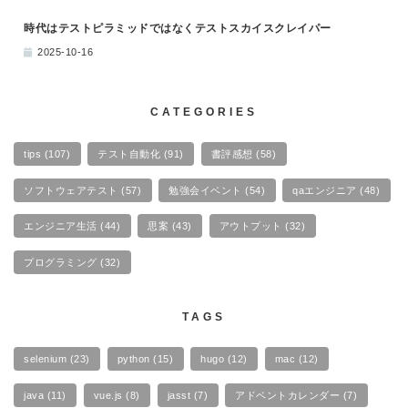
時代はテストピラミッドではなくテストスカイスクレイパー
2025-10-16
CATEGORIES
tips
(107)
テスト自動化
(91)
書評感想
(58)
ソフトウェアテスト
(57)
勉強会イベント
(54)
qaエンジニア
(48)
エンジニア生活
(44)
思案
(43)
アウトプット
(32)
プログラミング
(32)
TAGS
selenium
(23)
python
(15)
hugo
(12)
mac
(12)
java
(11)
vue.js
(8)
jasst
(7)
アドベントカレンダー
(7)