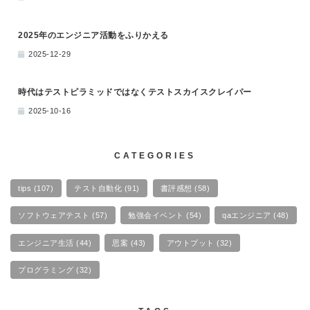
2025年のエンジニア活動をふりかえる
2025-12-29
時代はテストピラミッドではなくテストスカイスクレイパー
2025-10-16
CATEGORIES
tips
(107)
テスト自動化
(91)
書評感想
(58)
ソフトウェアテスト
(57)
勉強会イベント
(54)
qaエンジニア
(48)
エンジニア生活
(44)
思案
(43)
アウトプット
(32)
プログラミング
(32)