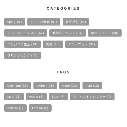
CATEGORIES
tips
(107)
テスト自動化
(91)
書評感想
(58)
ソフトウェアテスト
(57)
勉強会イベント
(54)
qaエンジニア
(48)
エンジニア生活
(44)
思案
(43)
アウトプット
(32)
プログラミング
(32)
TAGS
selenium
(23)
python
(15)
hugo
(12)
mac
(12)
java
(11)
vue.js
(8)
jasst
(7)
アドベントカレンダー
(7)
eclipse
(5)
katalon
(5)