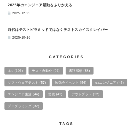
2025年のエンジニア活動をふりかえる
2025-12-29
時代はテストピラミッドではなくテストスカイスクレイパー
2025-10-16
CATEGORIES
tips
(107)
テスト自動化
(91)
書評感想
(58)
ソフトウェアテスト
(57)
勉強会イベント
(54)
qaエンジニア
(48)
エンジニア生活
(44)
思案
(43)
アウトプット
(32)
プログラミング
(32)
TAGS