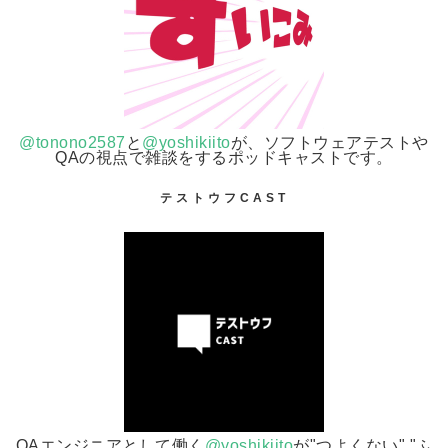
@tonono2587
と
@yoshikiito
が、ソフトウェアテストや
QAの視点で雑談をするポッドキャストです。
テストウフCAST
QAエンジニアとして働く
@yoshikiito
が"つよくない" "ふ