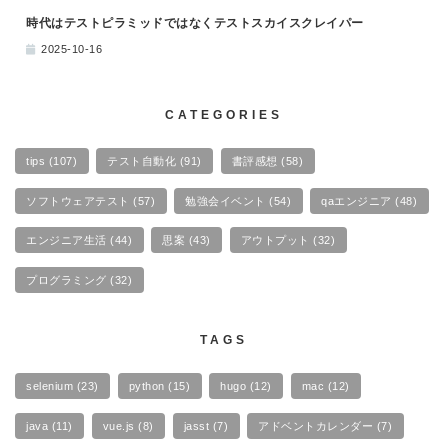
時代はテストピラミッドではなくテストスカイスクレイパー
2025-10-16
CATEGORIES
tips
(107)
テスト自動化
(91)
書評感想
(58)
ソフトウェアテスト
(57)
勉強会イベント
(54)
qaエンジニア
(48)
エンジニア生活
(44)
思案
(43)
アウトプット
(32)
プログラミング
(32)
TAGS
selenium
(23)
python
(15)
hugo
(12)
mac
(12)
java
(11)
vue.js
(8)
jasst
(7)
アドベントカレンダー
(7)