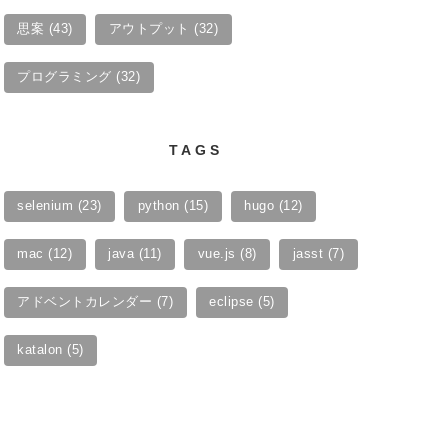
思案
(43)
アウトプット
(32)
プログラミング
(32)
TAGS
selenium
(23)
python
(15)
hugo
(12)
mac
(12)
java
(11)
vue.js
(8)
jasst
(7)
アドベントカレンダー
(7)
eclipse
(5)
katalon
(5)