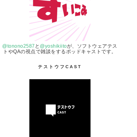
@tonono2587
と
@yoshikiito
が、ソフトウェアテス
トやQAの視点で雑談をするポッドキャストです。
テストウフCAST