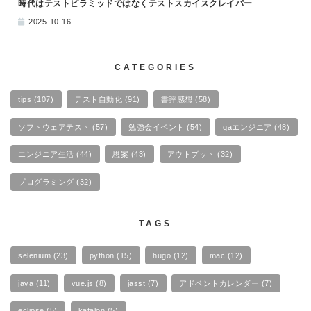
時代はテストピラミッドではなくテストスカイスクレイパー
2025-10-16
CATEGORIES
tips
(107)
テスト自動化
(91)
書評感想
(58)
ソフトウェアテスト
(57)
勉強会イベント
(54)
qaエンジニア
(48)
エンジニア生活
(44)
思案
(43)
アウトプット
(32)
プログラミング
(32)
TAGS
selenium
(23)
python
(15)
hugo
(12)
mac
(12)
java
(11)
vue.js
(8)
jasst
(7)
アドベントカレンダー
(7)
eclipse
(5)
katalon
(5)