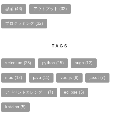
思案
(43)
アウトプット
(32)
プログラミング
(32)
TAGS
selenium
(23)
python
(15)
hugo
(12)
mac
(12)
java
(11)
vue.js
(8)
jasst
(7)
アドベントカレンダー
(7)
eclipse
(5)
katalon
(5)