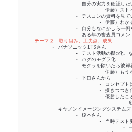
		- 自分の実力を確認したいと思っていたのと、転職直後で若干余裕があったことで自分を追い込むために参加

			- 伊藤）ストイックや・・・

		- テスコンの資料を見ていると学びがある

			- 伊藤）わかるofわかる

		- 自分もなにかしら一例を作れるといいなと思った

- テーマ２　取り組み、工夫点、成果
	- パナソニックITSさん

		- テスト活動の擬◯化、などテスト活動を楽しみたかった

		- バグのモグラ化

		- モグラを除いたら彼岸花を植えていくメタファ

			- 伊藤）もうわけがわからないよ（褒め言葉

		- 下口さんから

			- コンセプトは引き続きテスト設計を楽しむこと

			- 擬きつつき化

			- 優勝したことでテスト技術者として自信になった

				- 顧客からの称賛もあり関係性がさらによくなった

	- キヤノンイメージングシステムズさん

		- 榎本さん

			- 当時テスト要求分析を進めていても発散して大変だった

				- 一旦区切りをつけてテスト詳細設計に進んで、また要求分析に立ち戻って、と進めた
