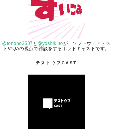
@tonono2587
と
@yoshikiito
が、ソフトウェアテス
トやQAの視点で雑談をするポッドキャストです。
テストウフCAST