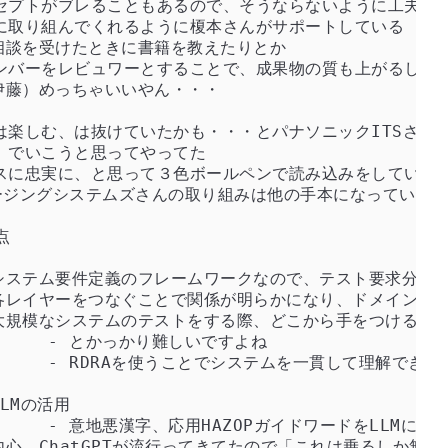
よね

効だった

とを目指した
