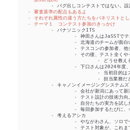
- 審査基準の配点もあるよ
- それぞれ属性の違う方たちをパネリストと
- テーマ１　コンテスト参加のきっかけ
	- パナソニックITS

		- 神田さんはJaSSTでテスコンを知った。当時JaSSTの１セッションとしてテスコンが行われていたので

		- 北海道のチームが面白いと思って、当時いた九州でチーム組んでとんこつラーメンでやってみた

		- テスコンの参加者、他チームはよきライバルみたいな感じ

		- その後、テスト全くやったことない人がチームに入ってくることがあって、教育することになった

			- どうせ教えるならテスコンだ！と思い、また後輩たちが出るようになった

		- 下口さんは2024年度、U30に参加

			- 当初目的はスキルアップ

			- 担当業務だといろいろな制約が多いが、テスコンであれば制約が比較的少なくやれるのが良い

	- キャノンイメージングシステムズ

		- 会社が新潟にあって新潟に関連するチーム名で出ている

		- テスト設計の技術力向上の一貫で参加

		- 自分たちの実力を試したい、と思って2016参加（榎本さん

		- 毎回参加するたびに、キャノンイメージングシステムズさんがよい成果を出されている

	- 考えるアシカ

		- やながわさん、ソロで一般参加

		- テスト対象が、これまで扱ったことのないものだったことが面白そうだと思い参加
