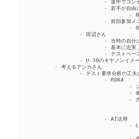
			- 途中でコンセプトがブレることもあるので、そうならないように工夫した

			- 若手が自由に取り組んでくれるように榎本さんがサポートしている

				- 相談を受けたときに書籍を教えたりとか

			- 前回参加メンバーをレビュワーとすることで、成果物の質も上がるしレビューする側のスキルも高まる

				- 伊藤）めっちゃいいやん・・・

		- 田辺さん

			- 当時の自分は楽しむ、は抜けていたかも・・・とパナソニックITSさんの発表聞いて思った

			- 基本に忠実、でいこうと思ってやってた

			- テストベースに忠実に、と思って３色ボールペンで読み込みをしていた

		- U-30のキヤノンイメージングシステムズさんの取り組みは他の手本になっている

	- 考えるアシカさん

		- テスト要求分析の工夫点

			- RDRA

				- システム要件定義のフレームワークなので、テスト要求分析に特化したものではない

				- 各レイヤーをつなぐことで関係が明らかになり、ドメイン知識をもっていないSUTの理解に役立った

				- 大規模なシステムのテストをする際、どこから手をつける？問題

					- とかっかり難しいです
					- RDRAを使うことでシステムを一貫して理解できる。この点有
			- AI活用

				- LLMの活用

					- 意地悪漢字、応用HAZOPガイドワードをLLMに与えて、多様なテスト要求を獲得するこ
				- 内心、ChatGPTが流行ってきてたので「これは乗るしか無いやろ」と思った
