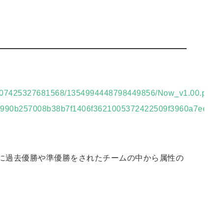
41307425327681568/1354994448798449856/Now_v1.00.pdf?
990b257008b38b7f1406f3621005372422509f3960a7eedc
に過去優勝や準優勝をされたチームの中から属性の