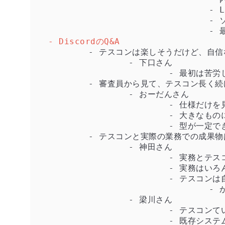
				- LLMは単純に言えば続く単語を高精度に予測するもの

				- ソロ出場の欠点である、複数人でブレストができないことを補うことができた

- DiscordのQ&A
	- テスコンは楽しそうだけど、自信ないなぁと思ってしまう。みなさんはどう乗り越えた？

		- 下口さん

			- 最初は苦労したが、皆と話せる機会が多く、実業務にフィードバックできることも多く、だから続けられたと思う

	- 審査員から見て、テスコン長く続けてきて各チームの成果物こう良くなった、コミュニティ全体としてこうレベルアップしたみたいなポイントある？

		- おーだんさん

			- 仕様だけを見てテスト設計する、とかやりがちだが、優勝するような人たちはそこに閉じずにやってる

			- 大きなものに対してどう全体的にテスト設計するか、といった視点

			- 型が一定できてきた

	- テスコンと実際の業務での成果物は一緒ですか？優勝チームの成果物を見るとすごい負荷が高そうで、実務では辛くね？

		- 神田さん

			- 実務とテスコンは完全に一緒ではない

			- 実務はいろんな制約がある

			- テスコンは自由なので楽しさはある

				- が、やりすぎると終わらない

		- 梁川さん

			- テスコンていうとテストアーキテクチャみたいなキーワードが出てくる
