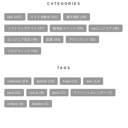
CATEGORIES
tips
(107)
テスト自動化
(91)
書評感想
(58)
ソフトウェアテスト
(57)
勉強会イベント
(54)
qaエンジニア
(48)
エンジニア生活
(44)
思案
(43)
アウトプット
(32)
プログラミング
(32)
TAGS
selenium
(23)
python
(15)
hugo
(12)
mac
(12)
java
(11)
vue.js
(8)
jasst
(7)
アドベントカレンダー
(7)
eclipse
(5)
katalon
(5)