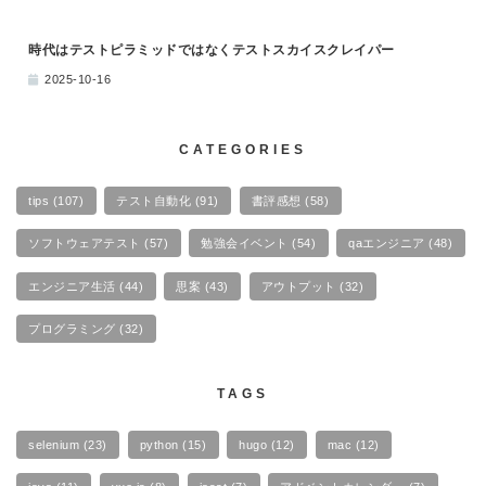
時代はテストピラミッドではなくテストスカイスクレイパー
2025-10-16
CATEGORIES
tips
(107)
テスト自動化
(91)
書評感想
(58)
ソフトウェアテスト
(57)
勉強会イベント
(54)
qaエンジニア
(48)
エンジニア生活
(44)
思案
(43)
アウトプット
(32)
プログラミング
(32)
TAGS
selenium
(23)
python
(15)
hugo
(12)
mac
(12)