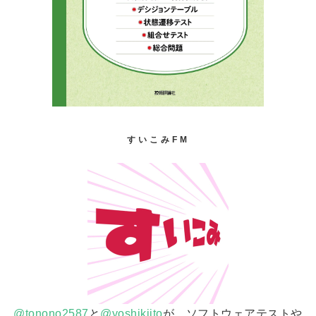
すいこみFM
@tonono2587
と
@yoshikiito
が、ソフトウェアテストや