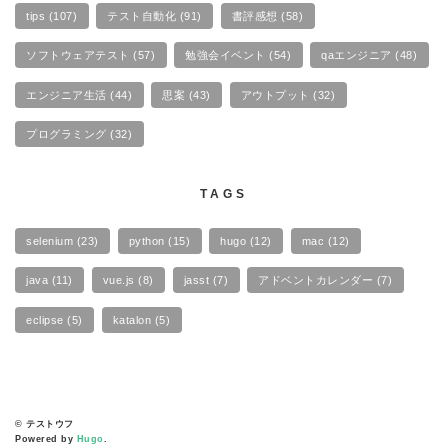
tips
(107)
テスト自動化
(91)
書評感想
(58)
ソフトウェアテスト
(57)
勉強会イベント
(54)
qaエンジニア
(48)
エンジニア生活
(44)
思案
(43)
アウトプット
(32)
プログラミング
(32)
TAGS
selenium
(23)
python
(15)
hugo
(12)
mac
(12)
java
(11)
vue.js
(8)
jasst
(7)
アドベントカレンダー
(7)
eclipse
(5)
katalon
(5)
© テストウフ
Powered by
Hugo
.