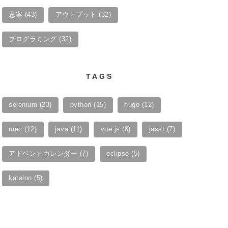
思案
(43)
アウトプット
(32)
プログラミング
(32)
TAGS
selenium
(23)
python
(15)
hugo
(12)
mac
(12)
java
(11)
vue.js
(8)
jasst
(7)
アドベントカレンダー
(7)
eclipse
(5)
katalon
(5)