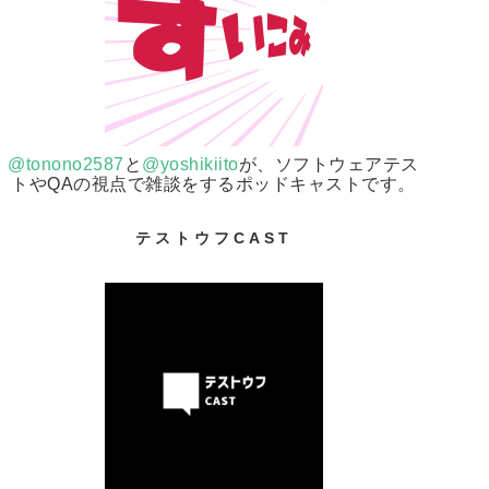
@tonono2587
と
@yoshikiito
が、ソフトウェアテス
トやQAの視点で雑談をするポッドキャストです。
テストウフCAST