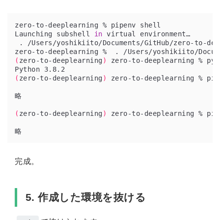
Launching subshell 
in
(
zero-to-deeplearning
)
(
zero-to-deeplearning
)
(
zero-to-deeplearning
)
完成。
5. 作成した環境を抜ける