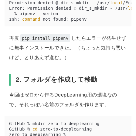
Permission denied @ dir_s_mkdir - /usr/
local
Error: Permission denied @ dir_s_mkdir - /usr/
loc
zsh: 
command
再度
したらエラーが発生せず
pip install pipenv
に無事インストールできた。 （ちょっと気持ち悪い
けど、とりあえず進む。）
2. フォルダを作成して移動
今回はゼロから作るDeepLearning用の環境なの
で、それっぽい名前のフォルダを作ります。
GitHub % 
cd