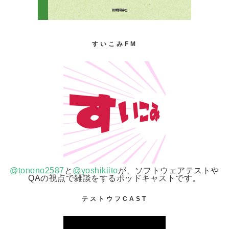
すいこみFM
@tonono2587
と
@yoshikiito
が、ソフトウェアテストや
QAの視点で雑談をするポッドキャストです。
テストウフCAST