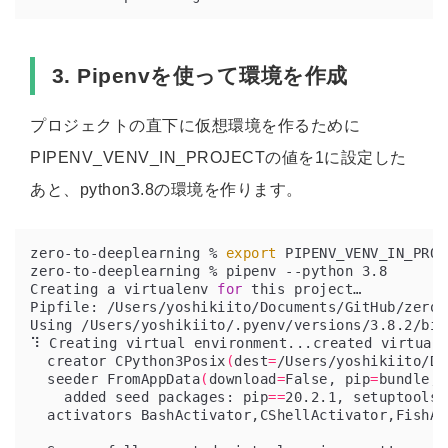
3. Pipenvを使って環境を作成
プロジェクトの直下に仮想環境を作るために
PIPENV_VENV_IN_PROJECTの値を1に設定した
あと、python3.8の環境を作ります。
zero-to-deeplearning % 
export
 PIPENV_VENV_IN_PROJ
Creating a virtualenv 
for
Using /Users/yoshikiito/.pyenv/versions/3.8.2/bin
⠹ Creating virtual environment...created virtual 
  creator CPython3Posix
(
dest
=
/Users/yoshikiito/Do
  seeder FromAppData
(
download
=
False, pip
=
bundle, 
    added seed packages: pip
==
20.2.1, setuptools
=