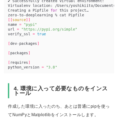
Creating a Pipfile 
for
[[
source
]]
name 
=
"pypi"
url 
=
"https://pypi.org/simple"
verify_ssl 
=
true
[
dev-packages
]
[
packages
]
[
requires
]
python_version 
=
"3.8"
4. 環境に入って必要なものをインス
トール
作成した環境に入ったのち、あとは普通にpipを使っ
てNumPyとMatplotlibをインストールします。